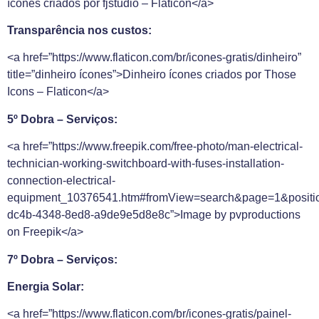
ícones criados por fjstudio – Flaticon</a>
Transparência nos custos:
<a href=”https://www.flaticon.com/br/icones-gratis/dinheiro”
title=”dinheiro ícones”>Dinheiro ícones criados por Those
Icons – Flaticon</a>
5º Dobra – Serviços:
<a href=”https://www.freepik.com/free-photo/man-electrical-
technician-working-switchboard-with-fuses-installation-
connection-electrical-
equipment_10376541.htm#fromView=search&page=1&positi
dc4b-4348-8ed8-a9de9e5d8e8c”>Image by pvproductions
on Freepik</a>
7º Dobra – Serviços:
Energia Solar:
<a href=”https://www.flaticon.com/br/icones-gratis/painel-