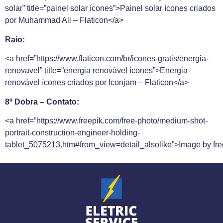
solar” title=”painel solar ícones”>Painel solar ícones criados
por Muhammad Ali – Flaticon</a>
Raio:
<a href=”https://www.flaticon.com/br/icones-gratis/energia-
renovavel” title=”energia renovável ícones”>Energia
renovável ícones criados por Iconjam – Flaticon</a>
8º Dobra – Contato:
<a href=”https://www.freepik.com/free-photo/medium-shot-
portrait-construction-engineer-holding-
tablet_5075213.htm#from_view=detail_alsolike”>Image by fre