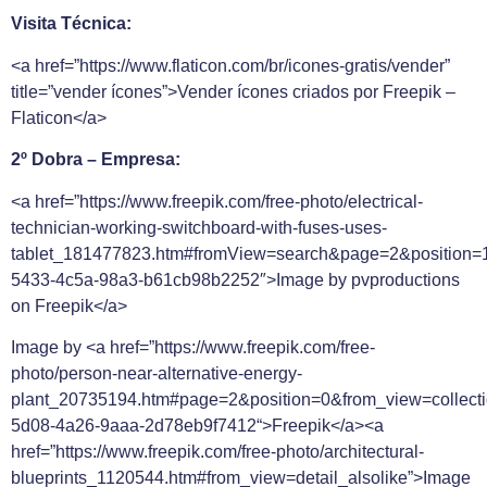
Visita Técnica:
<a href=”https://www.flaticon.com/br/icones-gratis/vender”
title=”vender ícones”>Vender ícones criados por Freepik –
Flaticon</a>
2º Dobra – Empresa:
<a href=”https://www.freepik.com/free-photo/electrical-
technician-working-switchboard-with-fuses-uses-
tablet_181477823.htm#fromView=search&page=2&position=
5433-4c5a-98a3-b61cb98b2252″>Image by pvproductions
on Freepik</a>
Image by <a href=”
https://www.freepik.com/free-
photo/person-near-alternative-energy-
plant_20735194.htm#page=2&position=0&from_view=collecti
5d08-4a26-9aaa-2d78eb9f7412
“>Freepik</a>
<a
href=”https://www.freepik.com/free-photo/architectural-
blueprints_1120544.htm#from_view=detail_alsolike”>Image