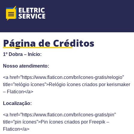
ENERGIA SOLAR
Página de Créditos
1º Dobra – Início:
Nosso atendimento:
<a href=”https://www.flaticon.com/br/icones-gratis/relogio”
title=”relógio ícones”>Relógio ícones criados por kerismaker
– Flaticon</a>
Localização:
<a href=”https://www.flaticon.com/br/icones-gratis/pin”
title=”pin ícones”>Pin ícones criados por Freepik –
Flaticon</a>